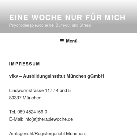
Zum
Inhalt
EINE WOCHE NUR FÜR MICH
springen
Psychotherapiewoche bei Burn-out und Stress
Menü
IMPRESSUM
vfkv – Ausbildungsinstitut München gGmbH
Lindwurmstrasse 117 / 4 und 5
80337 München
Tel. 089 4524166-0
E-Mail: info[at]therapiewoche.de
Amtsgericht/Registergericht München: